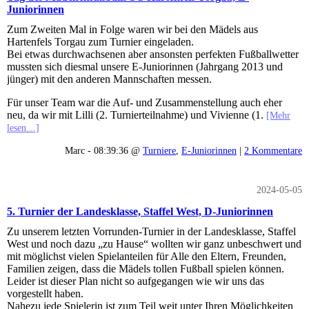
Juniorinnen
Zum Zweiten Mal in Folge waren wir bei den Mädels aus
Hartenfels Torgau zum Turnier eingeladen.
Bei etwas durchwachsenen aber ansonsten perfekten Fußballwetter
mussten sich diesmal unsere E-Juniorinnen (Jahrgang 2013 und
jünger) mit den anderen Mannschaften messen.
Für unser Team war die Auf- und Zusammenstellung auch eher
neu, da wir mit Lilli (2. Turnierteilnahme) und Vivienne (1.
[Mehr
lesen…]
Marc - 08:39:36 @
Turniere
,
E-Juniorinnen
|
2 Kommentare
2024-05-05
5. Turnier der Landesklasse, Staffel West, D-Juniorinnen
Zu unserem letzten Vorrunden-Turnier in der Landesklasse, Staffel
West und noch dazu „zu Hause“ wollten wir ganz unbeschwert und
mit möglichst vielen Spielanteilen für Alle den Eltern, Freunden,
Familien zeigen, dass die Mädels tollen Fußball spielen können.
Leider ist dieser Plan nicht so aufgegangen wie wir uns das
vorgestellt haben.
Nahezu jede Spielerin ist zum Teil weit unter Ihren Möglichkeiten