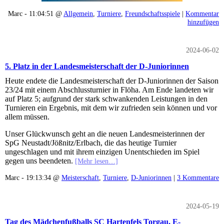
Marc - 11:04:51 @
Allgemein
,
Turniere
,
Freundschaftsspiele
|
Kommentar
hinzufügen
2024-06-02
5. Platz in der Landesmeisterschaft der D-Juniorinnen
Heute endete die Landesmeisterschaft der D-Juniorinnen der Saison
23/24 mit einem Abschlussturnier in Flöha. Am Ende landeten wir
auf Platz 5; aufgrund der stark schwankenden Leistungen in den
Turnieren ein Ergebnis, mit dem wir zufrieden sein können und vor
allem müssen.
Unser Glückwunsch geht an die neuen Landesmeisterinnen der
SpG Neustadt/Jößnitz/Erlbach, die das heutige Turnier
ungeschlagen und mit ihrem einzigen Unentschieden im Spiel
gegen uns beendeten.
[Mehr lesen…]
Marc - 19:13:34 @
Meisterschaft
,
Turniere
,
D-Juniorinnen
|
3 Kommentare
2024-05-19
Tag des Mädchenfußballs SC Hartenfels Torgau, E-